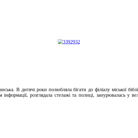
анська. В дитячі роки полюбляла бігати до філіалу міської бібл
інформації, розглядала стелажі та полиці, занурювалась у вел