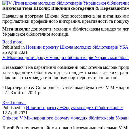
Ключова тема Школи: Виклики сьогодення & Перезаванта
Навчальна програма Школи буде зосереджена на питаннях анти
профілактики професійного вигорання, креативності та пошуку 
Мета школи:
допомогти молодим бібліотекарям швидко та легк
Української бібліотечної асоціації.
Read more...
Published in
Новини проекту Школа молодих бібліотекарів УБА
25 April 2021
V Міжнародний форум молодих бібліотекарів Української бібліот
Незважаючи на карантинні обмеженні бібліотечна молодь продов
та закордонних бібліотек під час пандемії зазнала деяких тра
відкриваються завдяки плідному партнерству та співпраці.
«Партнерство & Співпраця» - саме такою була тема V Міжнарод
22-23 квітня 2021 р.
Read more...
Published in
Новини проекту «Форум молодих бібліотекарів»
12 April 2021
Спікери V Міжнародного форуму молодих бібліотекарів Українсь
Друзі! Розпочнемо знайомити вас з іноземними спікерами V Між