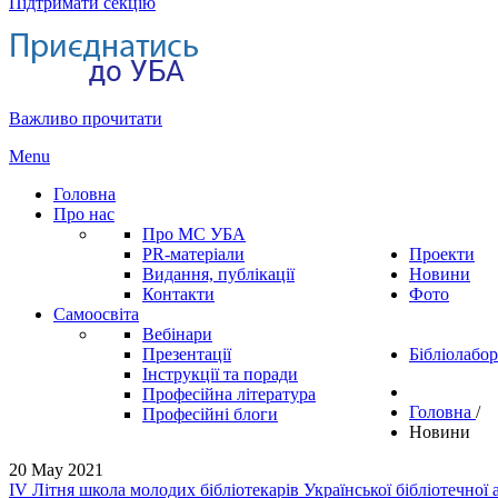
Підтримати секцію
Важливо прочитати
Menu
Головна
Про нас
Про МС УБА
PR-матеріали
Проекти
Видання, публікації
Новини
Контакти
Фото
Самоосвіта
Вебінари
Презентації
Бібліолабор
Інструкції та поради
Професійна література
Головна
/
Професійні блоги
Новини
20 May 2021
ІV Літня школа молодих бібліотекарів Української бібліотечної