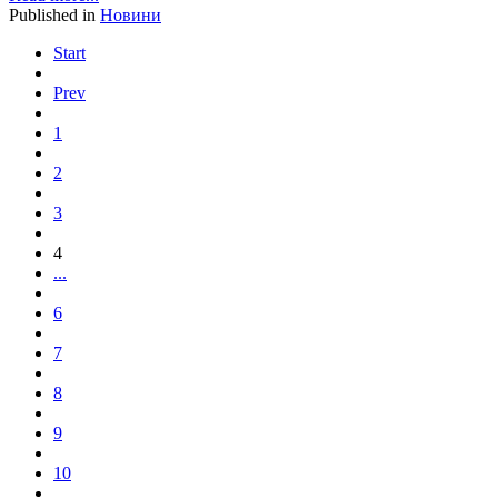
Published in
Новини
Start
Prev
1
2
3
4
...
6
7
8
9
10