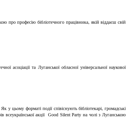
ою про професію бібліотечного працівника, якій віддаєш свій
чної асоціації та Луганської обласної універсальної наукової
Як у цьому форматі події співіснують бібліотекарі, громадські 
всеукраїнської акції  Good Silent Party на чолі з Луганською 