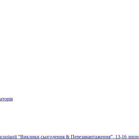
аторія
 асоціації “Виклики сьогодення & Перезавантаження”, 13-16 липня