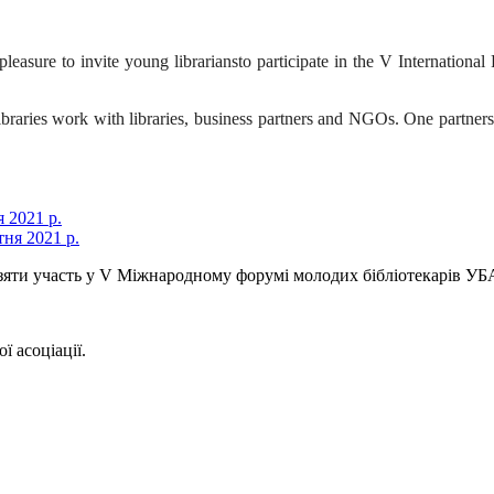
leasure to invite young librarians
to participate in the V Internation
libraries work with libraries, business partners and NGOs. One partners
 2021 р.
 взяти участь у V Міжнародному форумі молодих бібліотекарів УБ
ї асоціації.