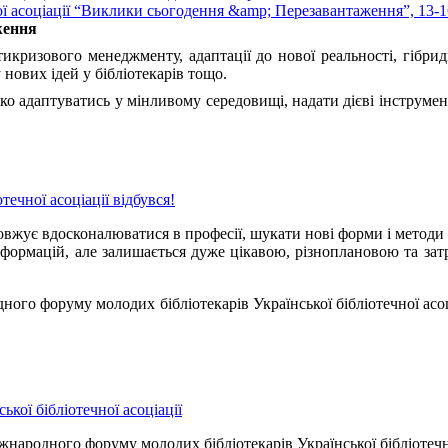
ження
кризового менеджменту, адаптації до нової реальності, гібридн
нових ідей у бібліотекарів тощо.
о адаптуватись у мінливому середовищі, надати дієві інструмен
ечної асоціації відбувся!
жує вдосконалюватися в професії, шукати нові форми і методи р
нсформацій, але залишається дуже цікавою, різноплановою та за
ного форуму молодих бібліотекарів Української бібліотечної асо
кої бібліотечної асоціації
народного форуму молодих бібліотекарів Української бібліотечно