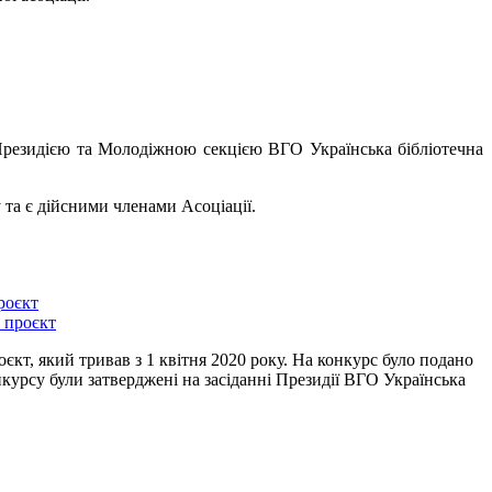
Президією та Молодіжною секцією ВГО Українська бібліотечна
у та є дійсними членами Асоціації.
роєкт
єкт, який тривав з 1 квітня 2020 року. На конкурс було подано
курсу були затверджені на засіданні Президії ВГО Українська