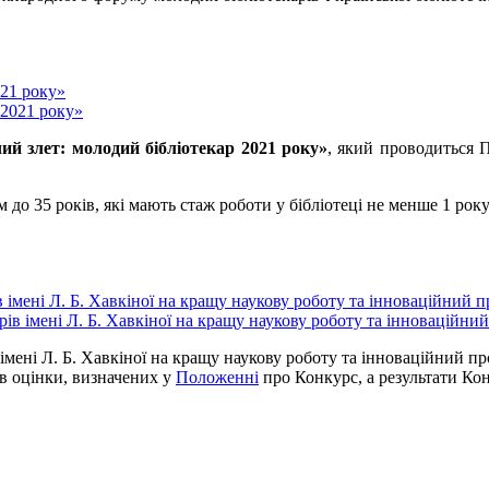
021 року»
ий злет: молодий бібліотекар 2021 року»
, який проводиться 
м до 35 років, які мають стаж роботи у бібліотеці не менше 1 рок
імені Л. Б. Хавкіної на кращу наукову роботу та інноваційний п
мені Л. Б. Хавкіної на кращу наукову роботу та інноваційний про
їв оцінки, визначених у
Положенні
про Конкурс, а результати Кон