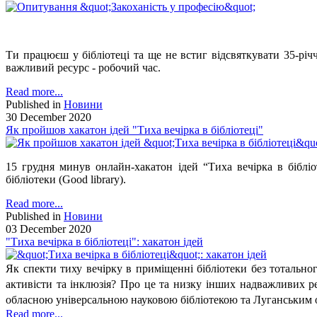
Ти працюєш у бібліотеці та ще не встиг відсвяткувати 35-рі
важливий ресурс - робочий час.
Read more...
Published in
Новини
30 December 2020
Як пройшов хакатон ідей "Тиха вечірка в бібліотеці"
15 грудня минув онлайн-хакатон ідей “Тиха вечірка в бібліот
бібліотеки (Good library).
Read more...
Published in
Новини
03 December 2020
"Тиха вечірка в бібліотеці": хакатон ідей
Як спекти тиху вечірку в приміщенні бібліотеки без тотального
активісти та інклюзія? Про це та низку інших надважливих реч
обласною універсальною науковою бібліотекою та Луганським об
Read more...