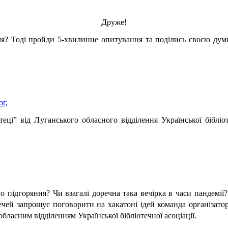
Друже!
ччя? Тоді пройди 5-хвилинне опитування та поділись своєю думк
еці” від Луганського обласного відділення Української бібліоте
 підгоряння? Чи взагалі доречна така вечірка в часи пандемії? 
ей запрошує поговорити на хакатоні ідей команда організаторів 
ласним відділенням Української бібліотечної асоціації. 