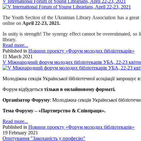
V International Forum of Young Librarians, April 22-23, 2021
The Youth Section of the Ukrainian Library Association has a great p
online on
April 22-23, 2021.
In unity is strength! The synergy effect cannot be overestimated, so 
library.
Read more...
Published in
Новини проекту «Форум молодих бібліотекарів»
11 March 2021
V Міжнародний форум молодих бібліотекарів УБА, 22-23 квітня
Молодіжна секція Української бібліотечної асоціації запрошує
Форум відбудеться
тільки в онлайновому форматі.
Організатор Форуму
: Молодіжна секція Української бібліотечно
Тема Форуму – «Партнерство & Співпраця».
Read more...
Published in
Новини проекту «Форум молодих бібліотекарів»
19 February 2021
Опитування "Закоханість у професію"