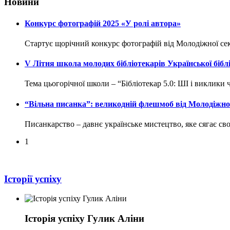
Новини
Конкурс фотографій 2025 «У ролі автора»
Стартує щорічний конкурс фотографій від Молодіжної секці
V Літня школа молодих бібліотекарів Української бібліо
Тема цьогорічної школи – “Бібліотекар 5.0: ШІ і виклики 
“Вільна писанка”: великодній флешмоб від Молодіжної
Писанкарство – давнє українське мистецтво, яке сягає с
1
Історії успіху
Історія успіху Гулик Аліни