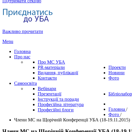
Підтримати секцію
Важливо прочитати
Menu
Головна
Про нас
Про МС УБА
PR-матеріали
Проекти
Видання, публікації
Новини
Контакти
Фото
Самоосвіта
Вебінари
Презентації
Бібліолабор
Інструкції та поради
Професійна література
Головна
/
Професійні блоги
Фото
/
Члени МС на Щорічній Конференції УБА (18-19.11.2015)
Члени МС на Щорічній Конференції УБА (18-19.11