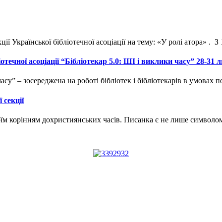
ї Української бібліотечної асоціації на тему: «У ролі атора» . З
течної асоціації “Бібліотекар 5.0: ШІ і виклики часу” 28-31 л
часу” – зосереджена на роботі бібліотек і бібліотекарів в умовах
 секції
воїм корінням дохристиянських часів. Писанка є не лише символо