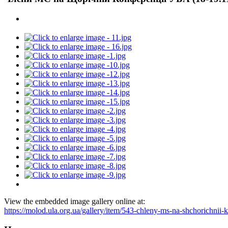
View the embedded image gallery online at:
https://molod.ula.org.ua/gallery/item/543-chleny-ms-na-shchorichni