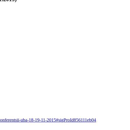
i-konferentsii-uba-18-19-11-2015#sigProId856111eb04