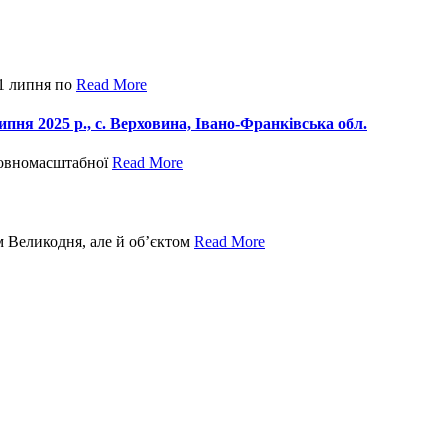
 1 липня по
Read More
ипня 2025 р., с. Верховина, Івано-Франківська обл.
 повномасштабної
Read More
м Великодня, але й об’єктом
Read More