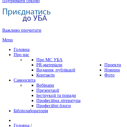
Підтримати секцію
Важливо прочитати
Menu
Головна
Про нас
Про МС УБА
PR-матеріали
Проекти
Видання, публікації
Новини
Контакти
Фото
Самоосвіта
Вебінари
Презентації
Інструкції та поради
Професійна література
Професійні блоги
Бібліолабораторія
Головна
/