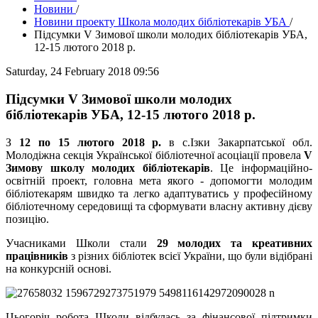
Новини
/
Новини проекту Школа молодих бібліотекарів УБА
/
Підсумки V Зимової школи молодих бібліотекарів УБА,
12-15 лютого 2018 р.
Saturday, 24 February 2018 09:56
Підсумки V Зимової школи молодих
бібліотекарів УБА, 12-15 лютого 2018 р.
З
12 по 15 лютого 2018 р.
в с.Ізки Закарпатської обл.
Молодіжна секція Української бібліотечної асоціації провела
V
Зимову школу молодих бібліотекарів
. Це інформаційно-
освітній проект, головна мета якого - допомогти молодим
бібліотекарям швидко та легко адаптуватись у професійному
бібліотечному середовищі та сформувати власну активну дієву
позицію.
Учасниками Школи стали
29 молодих та креативних
працівників
з різних бібліотек всієї України, що були відібрані
на конкурсній основі.
Цьогоріч робота Школи відбулась за фінансової підтримки