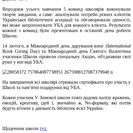
Впродовж усього навчання 5 команд школярів виконували
творче завдання, а саме: аналізували потреби різних клієнтів
Української бібліотечної асоціації та обговорювали цінності,
які може запропонувати УБА для кожного клієнта. Результати
кожної з команд були презентовані в останній день роботи
Школи.
14 лютого, в Міжнародний день дарування книг (International
Book Giving Day) та Міжнародний день Святого Валентина
учасники Школи провели спеціальну Акцію, об'єднавши свої
руки у вигляді УБА.
На завершення всі школярі отримали сертифікати про участь у
Школі та пам’ятні подарунки від УБА.
Кожен учасник V Зимової школи повіз додому валізу вражень,
емоцій, креативу, ідей і, звичайно ж, Ne-формаtу, які потім
будуть втілені у діяльність бібліотек всієї України.
Щоденник школи
тут.