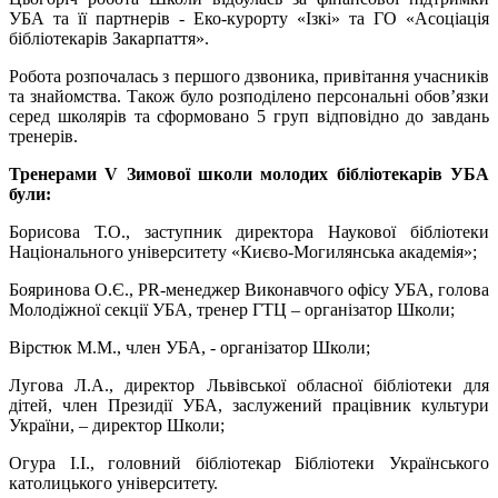
УБА та її партнерів - Еко-курорту «Ізкі» та ГО «Асоціація
бібліотекарів Закарпаття».
Робота розпочалась з першого дзвоника, привітання учасників
та знайомства. Також було розподілено персональні обов’язки
серед школярів та сформовано 5 груп відповідно до завдань
тренерів.
Тренерами V Зимової школи молодих бібліотекарів УБА
були:
Борисова Т.О., заступник директора Наукової бібліотеки
Національного університету «Києво-Могилянська академія»;
Бояринова О.Є., PR-менеджер Виконавчого офісу УБА, голова
Молодіжної секції УБА, тренер ГТЦ – організатор Школи;
Вірстюк М.М., член УБА, - організатор Школи;
Лугова Л.А., директор Львівської обласної бібліотеки для
дітей, член Президії УБА, заслужений працівник культури
України, – директор Школи;
Огура І.І., головний бібліотекар Бібліотеки Українського
католицького університету.