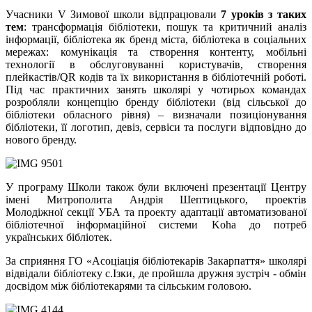
Учасники V Зимової школи відпрацювали
7 уроків з таких
тем
: трансформація бібліотеки, пошук та критичний аналіз
інформації, бібліотека як бренд міста, бібліотека в соціальних
мережах: комунікація та створення контенту, мобільні
технології в обслуговуванні користувачів, створення
плейкастів/QR кодів та їх використання в бібліотечній роботі.
Під час практичних занять школярі у чотирьох командах
розробляли концепцію бренду бібліотеки (від сільської до
бібліотеки обласного рівня) – визначали позиціонування
бібліотеки, її логотип, девіз, сервіси та послуги відповідно до
нового бренду.
У програму Школи також були включені презентації Центру
імені Митрополита Андрія Шептицького, проектів
Молодіжної секції УБА та проекту адаптації автоматизованої
бібліотечної інформаційної системи Koha до потреб
українських бібліотек.
За сприяння ГО «Асоціація бібліотекарів Закарпаття» школярі
відвідали бібліотеку с.Ізки, де пройшла дружня зустріч - обмін
досвідом між бібліотекарями та сільським головою.