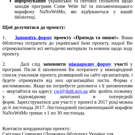
інформування
української та світової спільноти щодо
заходів програми Come Write In! та письменницького
марафону NaNoWriMo, які відбуваються у вашій
бібліотеці.
Щоб долучитися до проекту:
1.
Заповніть форму
проекту «Приходь та пиши!»
. Ваша
бібліотека потрапить до української бази проекту, надалі Ви
отримуватимете всі методичні матеріали та новини щодо ходу
проекту.
2. Далі слід
заповнити
міжнародну форму
участі
у
програмі. Після її заповнення Ви потрапите у міжнародний
список учасників проекту, розміщений на сайті організаторів, і
будете отримувати від них організаційні листи. Форма є
англомовною. Якщо ви потребуєте допомоги з її заповненням
– звертайтеся на адресу
cwi@4uth.gov.ua
або зробіть позначку
у відповідному запитанні в попередній
формі. Зареєструватися для участі у проекті в 2017 році можна
до 6 листопада 2017. Листопадовий письменницький марафон
NaNoWriMo триває з 1 по 30 листопада.
Контакти координатора проекту:
Світлана Семенова (Державна бібліотека України для