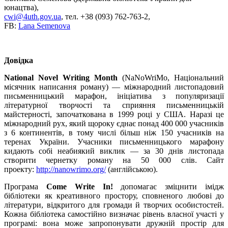
юнацтва),
cwi@4uth.gov.ua
, тел. +38 (093) 762-763-2,
FB:
Lana Semenova
Довідка
National Novel Writing Month
(NaNoWriMo, Національний
місячник написання роману) — міжнародний листопадовий
письменницький марафон, ініціатива з популяризації
літературної творчості та сприяння письменницькій
майстерності, започаткована в 1999 році у США. Наразі це
міжнародний рух, який щороку єднає понад 400 000 учасників
з 6 континентів, в тому числі більш ніж 150 учасників на
теренах України. Учасники письменницького марафону
кидають собі неабиякий виклик — за 30 днів листопада
створити чернетку роману на 50 000 слів. Сайт
проекту:
http://nanowrimo.org/
(англійською).
Програма
Come Write In!
допомагає зміцнити імідж
бібліотеки як креативного простору, сповненого любові до
літератури, відкритого для громади й творчих особистостей.
Кожна бібліотека самостійно визначає рівень власної участі у
програмі: вона може запропонувати дружній простір для