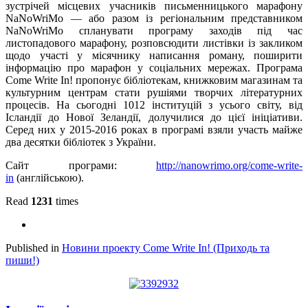
зустрічей місцевих учасників письменницького марафону
NaNoWriMo — або разом із регіональним представником
NaNoWriMo спланувати програму заходів під час
листопадового марафону, розповсюдити листівки із закликом
щодо участі у місячнику написання роману, поширити
інформацію про марафон у соціальних мережах. Програма
Come Write In! пропонує бібліотекам, книжковим магазинам та
культурним центрам стати рушіями творчих літературних
процесів. На сьогодні 1012 інституцій з усього світу, від
Ісландії до Нової Зеландії, долучилися до цієї ініціативи.
Серед них у 2015-2016 роках в програмі взяли участь майже
два десятки бібліотек з України.
Сайт програми:
http://nanowrimo.org/come-write-
in
(англійською).
Read
1231
times
Published in
Новини проекту Сome Write In! (Приходь та
пиши!)