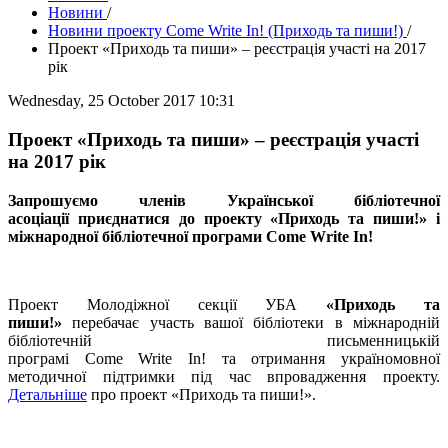
Новини
/
Новини проекту Сome Write In! (Приходь та пиши!)
/
Проект «Приходь та пиши» – реєстрація участі на 2017
рік
Wednesday, 25 October 2017 10:31
Проект «Приходь та пиши» – реєстрація участі
на 2017 рік
Запрошуємо членів Української бібліотечної
асоціації приєднатися до проекту «Приходь та пиши!» і
міжнародної бібліотечної програми Come Write In!
Проект Молодіжної секції УБА
«Приходь та
пиши!»
перебачає участь вашої бібліотеки в міжнародній
бібліотечній письменницькій
програмі Сome Write In! та отримання україномовної
методичної підтримки під час впровадження проекту.
Детальніше
про проект «Приходь та пиши!».