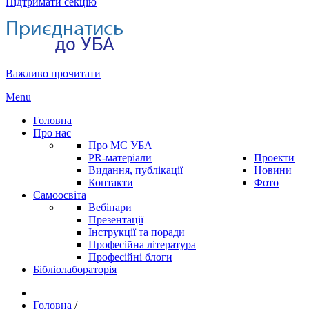
Підтримати секцію
Важливо прочитати
Menu
Головна
Про нас
Про МС УБА
PR-матеріали
Проекти
Видання, публікації
Новини
Контакти
Фото
Самоосвіта
Вебінари
Презентації
Інструкції та поради
Професійна література
Професійні блоги
Бібліолабораторія
Головна
/