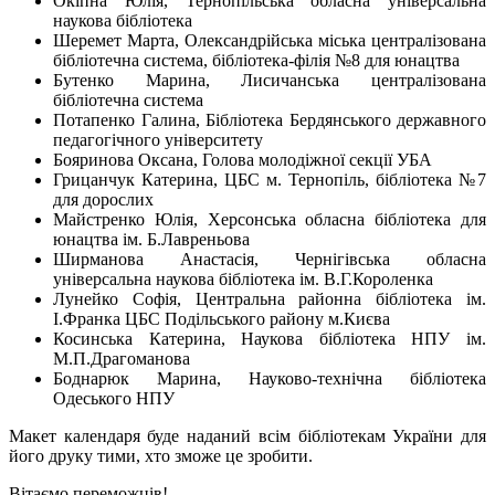
Окіпна Юлія, Тернопільська обласна універсальна
наукова бібліотека
Шеремет Марта, Олександрійська міська централізована
бібліотечна система, бібліотека-філія №8 для юнацтва
Бутенко Марина, Лисичанська централізована
бібліотечна система
Потапенко Галина, Бібліотека Бердянського державного
педагогічного університету
Бояринова Оксана, Голова молодіжної секції УБА
Грицанчук Катерина, ЦБС м. Тернопіль, бібліотека №7
для дорослих
Майстренко Юлія, Херсонська обласна бібліотека для
юнацтва ім. Б.Лавреньова
Ширманова Анастасія, Чернігівська обласна
універсальна наукова бібліотека ім. В.Г.Короленка
Лунейко Софія, Центральна районна бібліотека ім.
І.Франка ЦБС Подільського району м.Києва
Косинська Катерина, Наукова бібліотека НПУ ім.
М.П.Драгоманова
Боднарюк Марина, Науково-технічна бібліотека
Одеського НПУ
Макет календаря буде наданий всім бібліотекам України для
його друку тими, хто зможе це зробити.
Вітаємо переможців!