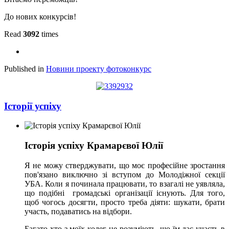
До нових конкурсів!
Read
3092
times
Published in
Новини проекту фотоконкурс
Історії успіху
Історія успіху Крамарєвої Юлії
Я не можу стверджувати, що моє професійне зростання
пов'язано виключно зі вступом до Молодіжної секції
УБА. Коли я починала працювати, то взагалі не уявляла,
що подібні громадські організації існують. Для того,
щоб чогось досягти, просто треба діяти: шукати, брати
участь, подаватись на відбори.
Багато хто з моїх колег не розуміють, що їм дає участь в