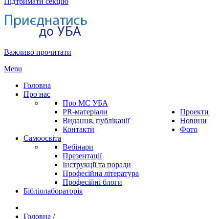
Підтримати секцію
Важливо прочитати
Menu
Головна
Про нас
Про МС УБА
PR-матеріали
Проекти
Видання, публікації
Новини
Контакти
Фото
Самоосвіта
Вебінари
Презентації
Інструкції та поради
Професійна література
Професійні блоги
Бібліолабораторія
Головна
/