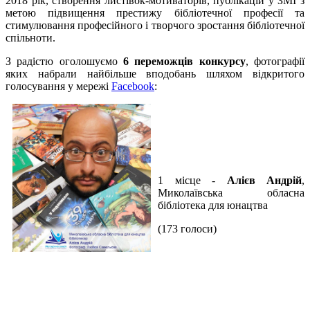
2018 рік, створення листівок-мотиваторів, публікацій у ЗМІ з
метою підвищення престижу бібліотечної професії та
стимулювання професійного і творчого зростання бібліотечної
спільноти.
З радістю оголошуємо
6 переможців конкурсу
, фотографії
яких набрали найбільше вподобань шляхом відкритого
голосування у мережі
Facebook
:
1 місце -
Алієв Андрій
,
Миколаївська обласна
бібліотека для юнацтва
(173 голоси)