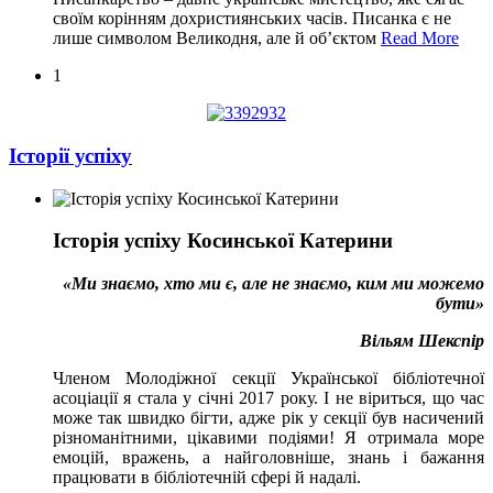
своїм корінням дохристиянських часів. Писанка є не
лише символом Великодня, але й об’єктом
Read More
1
Історії успіху
Історія успіху Косинської Катерини
«Ми знаємо, хто ми є, але не знаємо, ким ми можемо
бути»
Вільям Шекспір
Членом Молодіжної секції Української бібліотечної
асоціації я стала у січні 2017 року. І не віриться, що час
може так швидко бігти, адже рік у секції був насичений
різноманітними, цікавими подіями! Я отримала море
емоцій, вражень, а найголовніше, знань і бажання
працювати в бібліотечній сфері й надалі.