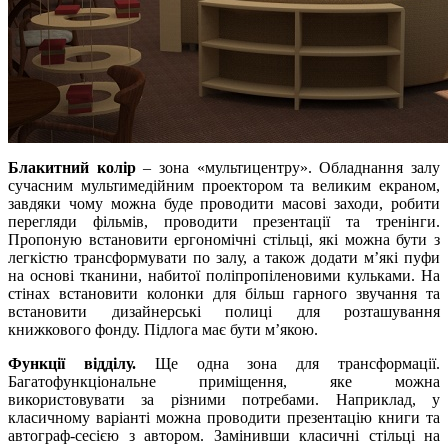
Блакитний колір
– зона «мультицентру». Обладнання залу
сучасним мультимедійним проектором та великим екраном,
завдяки чому можна буде проводити масові заходи, робити
перегляди фільмів, проводити презентації та тренінги.
Пропоную встановити ергономічні стільці, які можна бути з
легкістю трансформувати по залу, а також додати м’які пуфи
на основі тканини, набитої поліпропіленовими кульками. На
стінах встановити колонки для більш гарного звучання та
встановити дизайнерські полиці для розташування
книжкового фонду. Підлога має бути м’якою.
Функції відділу.
Ще одна зона для трансформації.
Багатофункціональне приміщення, яке можна
використовувати за різними потребами. Наприклад, у
класичному варіанті можна проводити презентацію книги та
автограф-сесією з автором. Замінивши класичні стільці на