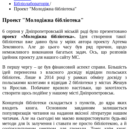
Бібліолабораторія
/
Проект "Молодіжна бібліотека"
Проект "Молодіжна бібліотека"
6 серпня у Дніпропетровській міській раді було презентовано
проект «Молодіжна бібліотека».
Ідея створення такої
бібліотеки вже давно була у мріях автора проекту Артема
Земляного. Але до цього часу був ряд причин, щодо
неможливого виконання багатьох задач. Ось, що розповів
ідейник проекту для нашого сайту МС.
В першу чергу – це був фінансовий аспект справи. Більшість
ідей перенесена з власного досвіду відвідин польських
бібліотек. Лише в 2014 році у рамках обміну досвіду з
польськими колегами я відвідав 2 бібліотеки у містах Жешув
та Ярослав. Побачане вразило настільки, що захотілость
створити щось подібне у нашому місті Дніпропетровськ.
Концепція бібліотеки складається з пунктів, до ядра яких
входить книга. Основним завданням залишається
популяризація читання на надання якісної літератури нашим
читачам. Але на сьогодні ми маємо використовувати будь-які
методи для їх залучення і ставати не просто бібліотекою, а й
соціокультурним центром для громади. Тому крім книг,