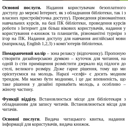
Основні послуги.
Надання користувачам безоплатного
доступу до мережі Інтернет, як з обладнання бібліотеки, так і з
власних пристроїв(точка доступу). Проведення різноманітних
навчальних курсів, на базі ПК бібліотеки, проведення курсів
роботи з Інтернет для більш вікових користувачів, надання у
користування е-книжок та планшетів, різноманітні турніри з
ігор на ПК. Надання доступу для навчання англійської мови
(наприклад, English 1,2,3) з комп’ютерів бібліотеки.
Помаранчевий колір
– зона релаксу (відпочинку). Пропоную
створити дизайнерською думкою – куточок для читання, на
одній із стін приміщення розмістити дзеркало від підлоги до
стелі, великого розміру. Дуже гарне рішення, тому що ми
орієнтуємося на молодь. Наразі «селфі» є досить модним
трендом. Ми маємо бути модними, і це дає впевненість, що
таке рішення у дизайні привабить молодь, а особливо –
жіночу частину.
Функції відділу.
Встановлюється місце для бібліотекаря з
обладнанням для запису читачів. Встановлюються місця для
читачів.
Основні послуги
. Видача читацького квитка, надання
інформації для користувачів, видача книжок.