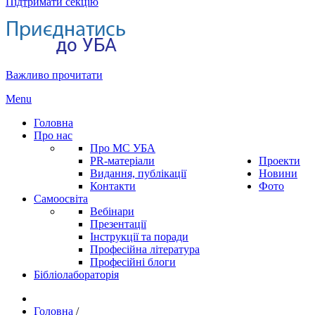
Підтримати секцію
Важливо прочитати
Menu
Головна
Про нас
Про МС УБА
PR-матеріали
Проекти
Видання, публікації
Новини
Контакти
Фото
Самоосвіта
Вебінари
Презентації
Інструкції та поради
Професійна література
Професійні блоги
Бібліолабораторія
Головна
/