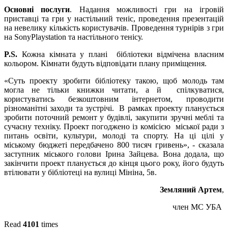
Основні послуги
. Надання можливості гри на ігровій
приставці та гри у настільний теніс, проведення презентацій
на невелику кількість користувачів. Проведення турнірів з гри
на SonyPlaystation та настільного тенісу.
P.S.
Кожна кімната у плані бібліотеки відмічена власним
кольором. Кімнати будуть відповідати плану приміщення.
«Суть проекту зробити бібліотеку такою, щоб молодь там
могла не тільки книжки читати, а й спілкуватися,
користуватись безкоштовним інтернетом, проводити
різноманітні заходи та зустрічі. В рамках проекту планується
зробити поточний ремонт у будівлі, закупити зручні меблі та
сучасну техніку. Проект погоджено із комісією міської ради з
питань освіти, культури, молоді та спорту. На ці цілі у
міському бюджеті передбачено 800 тисяч гривень», - сказала
заступник міського голови Ірина Зайцева. Вона додала, що
закінчити проект планується до кінця цього року, його будуть
втілювати у бібліотеці на вулиці Мініна, 5в.
Земляний Артем
,
член МС УБА
Read
4101
times