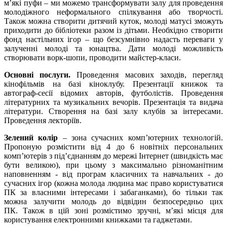
м’які пуфи – ми можемо трансформувати залу для проведення
молодіжного неформального спілкування або творчості.
Також можна створити дитячий куток, молоді матусі зможуть
приходити до бібліотеки разом із дітьми. Необхідно створити
фонд настільних ігор – що безсумнівно надасть переваги у
залученні молоді та юнацтва. Дати молоді можливість
створювати ворк-шопи, проводити майстер-класи.
Основні послуги.
Проведення масових заходів, перегляд
кінофільмів на базі кіноклубу. Презентації книжок та
автограф-сесії відомих авторів, футболістів. Проведення
літературних та музикальних вечорів. Презентація та видача
літератури. Створення на базі залу клубів за інтересами.
Проведення лекторіїв.
Зелений колір
– зона сучасних комп’ютерних технологій.
Пропоную розмістити від 4 до 6 новітніх персональних
комп’ютерів з під’єднанням до мережі Інтернет (швидкість має
бути великою), при цьому з максимально різноманітним
наповненням - від програм класичних та навчальних - до
сучасних ігор (кожна молода людина має право користуватися
ПК за власними інтересами і забаганками), бо тільки так
можна залучити молодь до відвідин безпосередньо цих
ПК. Також в цій зоні розмістимо зручні, м’які місця для
користування електронними книжками та гаджетами.