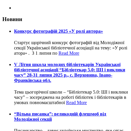
Новини
Конкурс фотографій 2025 «У ролі автора»
Стартує щорічний конкурс фотографій від Молодіжної
секції Української бібліотечної асоціації на тему: «У ролі
атора» . З 1 липня по
Read More
V Літня школа молодих бібліотекарів Української
бібліотечної асоціації “Бібліотекар 5.0: ШІ і виклики
часу” 28-31 липня 2025 р., с. Верховина, Івано-
Франківська обл.
Тема цьогорічної школи – “Бібліотекар 5.0: ШІ і виклики
часу” – зосереджена на роботі бібліотек і бібліотекарів в
умовах повномасштабної
Read More
“Вільна писанка”: великодній флешмоб від
Молодіжної секції
Писанкарство – давнє українське мистецтво, яке сягає