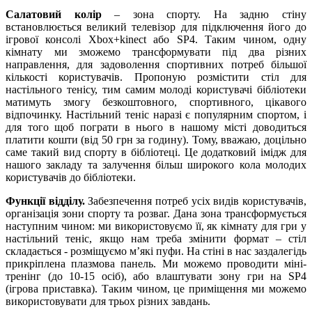
Салатовий колір
– зона спорту. На задню стіну
встановлюється великий телевізор для підключення його до
ігрової консолі Xbox+kinect або SP4. Таким чином, одну
кімнату ми зможемо трансформувати під два різних
направлення, для задоволення спортивних потреб більшої
кількості користувачів. Пропоную розмістити стіл для
настільного тенісу, тим самим молоді користувачі бібліотеки
матимуть змогу безкоштовного, спортивного, цікавого
відпочинку. Настільний теніс наразі є популярним спортом, і
для того щоб пограти в нього в нашому місті доводиться
платити кошти (від 50 грн за годину). Тому, вважаю, доцільно
саме такий вид спорту в бібліотеці. Це додатковий імідж для
нашого закладу та залучення більш широкого кола молодих
користувачів до бібліотеки.
Функції відділу.
Забезпечення потреб усіх видів користувачів,
організація зони спорту та розваг. Дана зона трансформується
наступним чином: ми використовуємо її, як кімнату для гри у
настільний теніс, якщо нам треба змінити формат – стіл
складається - розміщуємо м’які пуфи. На стіні в нас заздалегідь
прикріплена плазмова панель. Ми можемо проводити міні-
тренінг (до 10-15 осіб), або влаштувати зону гри на SP4
(ігрова приставка). Таким чином, це приміщення ми можемо
використовувати для трьох різних завдань.