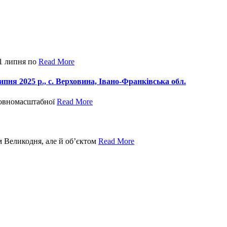
 1 липня по
Read More
ипня 2025 р., с. Верховина, Івано-Франківська обл.
 повномасштабної
Read More
м Великодня, але й об’єктом
Read More