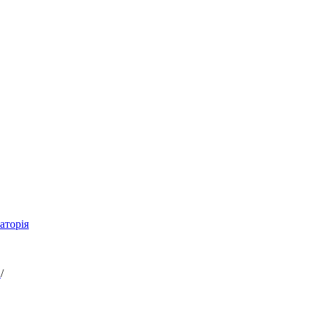
аторія
а
/