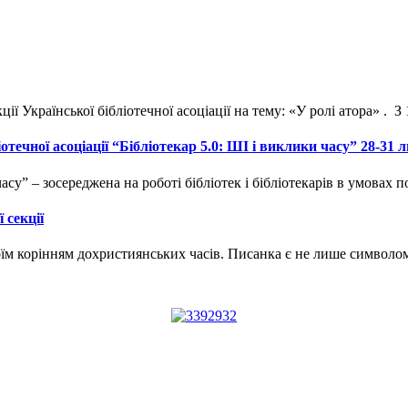
ї Української бібліотечної асоціації на тему: «У ролі атора» . З
течної асоціації “Бібліотекар 5.0: ШІ і виклики часу” 28-31 л
часу” – зосереджена на роботі бібліотек і бібліотекарів в умовах
 секції
воїм корінням дохристиянських часів. Писанка є не лише символо