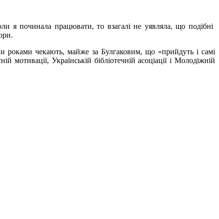
ли я починала працювати, то взагалі не уявляла, що подібні
ори.
они роками чекають, майже за Булгаковим, що «прийдуть і самі
ній мотивації, Українській бібліотечній асоціації і Молодіжній