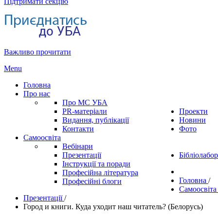
Підтримати секцію
Важливо прочитати
Menu
Головна
Про нас
Про МС УБА
PR-матеріали
Проекти
Видання, публікації
Новини
Контакти
Фото
Самоосвіта
Вебінари
Презентації
Бібліолабор
Інструкції та поради
Професійна література
Головна
/
Професійні блоги
Самоосвіт
Презентації
/
Город и книги. Куда уходит наш читатель? (Белорусь)