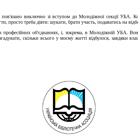
пов'язано виключно зі вступом до Молодіжної секції УБА. Ко
гти, просто треба діяти: шукати, брати участь, подаватись на відб
ь в професійних об'єднаннях, і, зокрема, в Молодіжній УБА. В
гадувати, скільки всього у моєму житті відбулося, завдяки влас