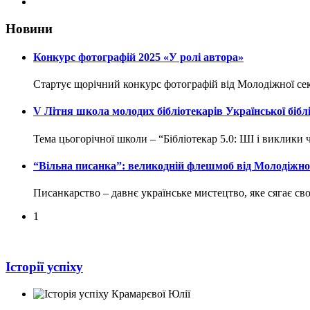
Новини
Конкурс фотографій 2025 «У ролі автора»
Стартує щорічний конкурс фотографій від Молодіжної секці
V Літня школа молодих бібліотекарів Української бібліо
Тема цьогорічної школи – “Бібліотекар 5.0: ШІ і виклики 
“Вільна писанка”: великодній флешмоб від Молодіжної
Писанкарство – давнє українське мистецтво, яке сягає с
1
Історії успіху